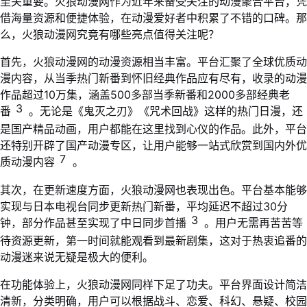
至关重要。火狼动漫网作为近年来备受关注的动漫聚合平台，凭
借海量资源和便捷体验，在动漫爱好者中积累了不错的口碑。那
么，火狼动漫网究竟有哪些亮点值得关注呢？
首先，火狼动漫网的动漫资源相当丰富。平台汇聚了全球优质动
漫内容，从当季热门新番到怀旧经典作品应有尽有，收录的动漫
作品超过10万集，涵盖500多部当季新番和2000多部经典老
3
番
。无论是《鬼灭之刃》《咒术回战》这样的热门日漫，还
是国产精品动画，用户都能在这里找到心仪的作品。此外，平台
还特别开辟了国产动漫专区，让用户能够一站式欣赏到国内外优
7
质动漫内容
。
其次，在更新速度方面，火狼动漫网也表现出色。平台基本能够
实现与日本电视台同步更新热门新番，平均延迟不超过30分
3
钟，部分作品甚至实现了中日同步首播
。用户无需再苦苦等
待资源更新，第一时间就能观看到最新剧集，这对于热衷追番的
动漫迷来说无疑是极大的便利。
在功能体验上，火狼动漫网同样下足了功夫。平台界面设计简洁
清新，分类明确，用户可以根据战斗、恋爱、科幻、悬疑、校园